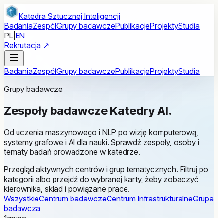
Przejdź do treści głównej
Katedra Sztucznej Inteligencji
Badania
Zespół
Grupy badawcze
Publikacje
Projekty
Studia
PL
|
EN
Rekrutacja ↗
Badania
Zespół
Grupy badawcze
Publikacje
Projekty
Studia
Grupy badawcze
Zespoły badawcze
Katedry AI
.
Od uczenia maszynowego i NLP po wizję komputerową,
systemy grafowe i AI dla nauki. Sprawdź zespoły, osoby i
tematy badań prowadzone w katedrze.
Przegląd aktywnych centrów i grup tematycznych. Filtruj po
kategorii albo przejdź do wybranej karty, żeby zobaczyć
kierownika, skład i powiązane prace.
Wszystkie
Centrum badawcze
Centrum Infrastrukturalne
Grupa
badawcza
1
grupa