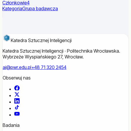
Członkowie
4
Kategoria
Grupa badawcza
Katedra Sztucznej Inteligencji
Katedra Sztucznej Inteligencji · Politechnika Wrocławska.
Wybrzeże Wyspiańskiego 27, Wrocław.
ai@pwr.edu.pl
+48 71 320 2454
Obserwuj nas
Facebook
X
LinkedIn
TikTok
YouTube
Badania