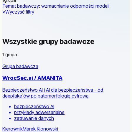
Temat badawczy: wzmacnianie odporności modeli
×
Wyczyść filtry
Wszystkie grupy badawcze
1 grupa
Grupa badawcza
WrocSec.ai / AMANITA
Bezpieczeństwo AI i AI dla bezpieczeństwa - od
deepfake'ów po patomorfologię cyfrową.
bezpieczeństwo AI
przykłady adwersarialne
zatruwanie danych
Kierownik
Marek Klonowski