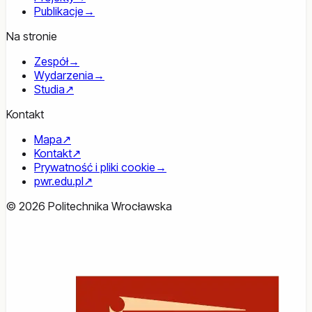
Publikacje
→
Na stronie
Zespół
→
Wydarzenia
→
Studia
↗
Kontakt
Mapa
↗
Kontakt
↗
Prywatność i pliki cookie
→
pwr.edu.pl
↗
© 2026 Politechnika Wrocławska