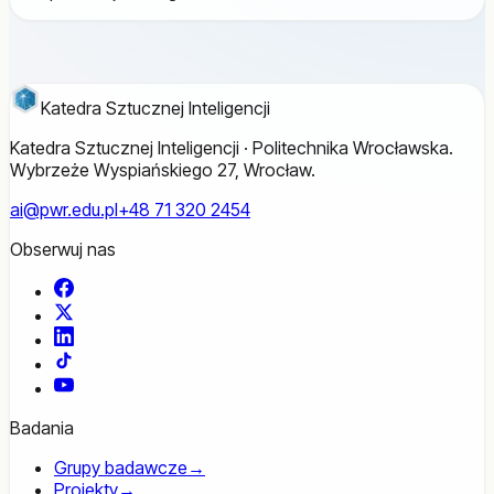
Katedra Sztucznej Inteligencji
Katedra Sztucznej Inteligencji · Politechnika Wrocławska.
Wybrzeże Wyspiańskiego 27, Wrocław.
ai@pwr.edu.pl
+48 71 320 2454
Obserwuj nas
Facebook
X
LinkedIn
TikTok
YouTube
Badania
Grupy badawcze
→
Projekty
→