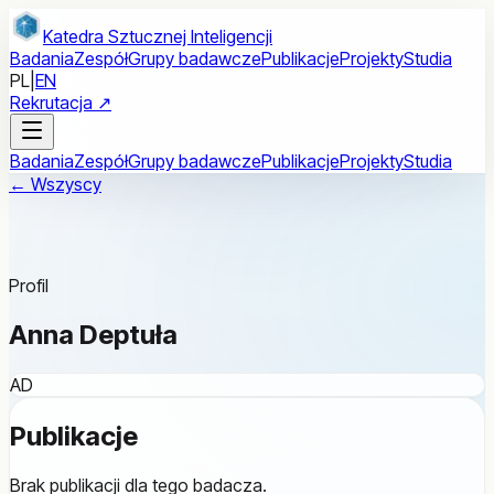
Przejdź do treści głównej
Katedra Sztucznej Inteligencji
Badania
Zespół
Grupy badawcze
Publikacje
Projekty
Studia
PL
|
EN
Rekrutacja ↗
Badania
Zespół
Grupy badawcze
Publikacje
Projekty
Studia
← Wszyscy
Profil
Anna Deptuła
AD
Publikacje
Brak publikacji dla tego badacza.