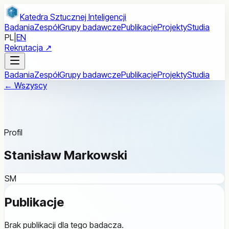
Przejdź do treści głównej
Katedra Sztucznej Inteligencji
Badania
Zespół
Grupy badawcze
Publikacje
Projekty
Studia
PL
|
EN
Rekrutacja ↗
Badania
Zespół
Grupy badawcze
Publikacje
Projekty
Studia
← Wszyscy
Profil
Stanisław Markowski
SM
Publikacje
Brak publikacji dla tego badacza.