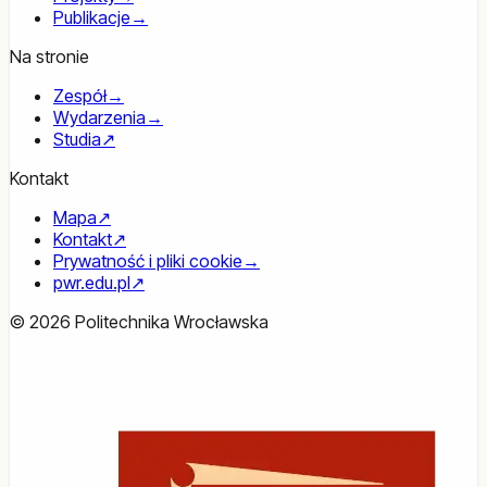
Publikacje
→
Na stronie
Zespół
→
Wydarzenia
→
Studia
↗
Kontakt
Mapa
↗
Kontakt
↗
Prywatność i pliki cookie
→
pwr.edu.pl
↗
© 2026 Politechnika Wrocławska