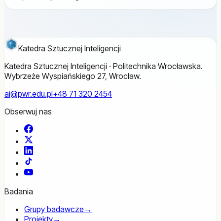
Katedra Sztucznej Inteligencji
Katedra Sztucznej Inteligencji · Politechnika Wrocławska.
Wybrzeże Wyspiańskiego 27, Wrocław.
ai@pwr.edu.pl
+48 71 320 2454
Obserwuj nas
Facebook
X
LinkedIn
TikTok
YouTube
Badania
Grupy badawcze
→
Projekty
→