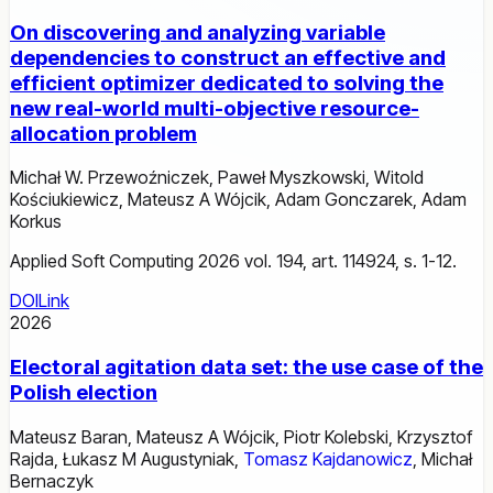
On discovering and analyzing variable
dependencies to construct an effective and
efficient optimizer dedicated to solving the
new real-world multi-objective resource-
allocation problem
Michał W. Przewoźniczek
,
Paweł Myszkowski
,
Witold
Kościukiewicz
,
Mateusz A Wójcik
,
Adam Gonczarek
,
Adam
Korkus
Applied Soft Computing 2026 vol. 194, art. 114924, s. 1-12.
DOI
Link
2026
Electoral agitation data set: the use case of the
Polish election
Mateusz Baran
,
Mateusz A Wójcik
,
Piotr Kolebski
,
Krzysztof
Rajda
,
Łukasz M Augustyniak
,
Tomasz Kajdanowicz
,
Michał
Bernaczyk