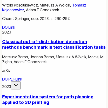
Witold Kościukiewicz
,
Mateusz A Wójcik
,
Tomasz
Kajdanowicz
,
Adam F Gonczarek
Cham : Springer, cop. 2023. s. 290-297.
DOI
Link
2023
Classical out-of-distribution detection
methods benchmark in text classification tasks
Mateusz Baran
,
Joanna Baran
,
Mateusz A Wójcik
,
Maciej M
Zięba
,
Adam F Gonczarek
arXiv
DOI
PDF
Link
2023
Experimentation system for path planning
applied to 3D printing