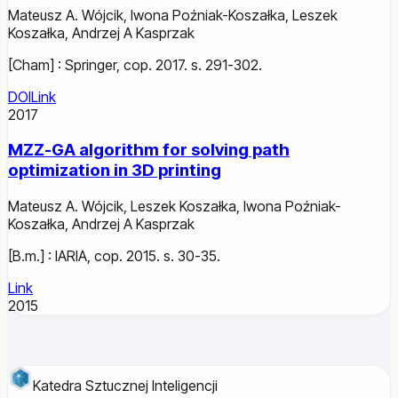
Mateusz A. Wójcik
,
Iwona Poźniak-Koszałka
,
Leszek
Koszałka
,
Andrzej A Kasprzak
[Cham] : Springer, cop. 2017. s. 291-302.
DOI
Link
2017
MZZ-GA algorithm for solving path
optimization in 3D printing
Mateusz A. Wójcik
,
Leszek Koszałka
,
Iwona Poźniak-
Koszałka
,
Andrzej A Kasprzak
[B.m.] : IARIA, cop. 2015. s. 30-35.
Link
2015
Katedra Sztucznej Inteligencji