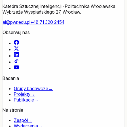
Katedra Sztucznej Inteligencji · Politechnika Wrocławska.
Wybrzeże Wyspiańskiego 27, Wrocław.
ai@pwr.edu.pl
+48 71 320 2454
Obserwuj nas
Facebook
X
LinkedIn
TikTok
YouTube
Badania
Grupy badawcze
→
Projekty
→
Publikacje
→
Na stronie
Zespół
→
Wydarzenia
→