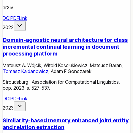
arXiv
DOI
PDF
Link
2022
Domain-agnostic neural architecture for class
incremental continual learning in document
processing platform
Mateusz A. Wójcik
,
Witold Kościukiewicz
,
Mateusz Baran
,
Tomasz Kajdanowicz
,
Adam F Gonczarek
Stroudsburg : Association for Computational Linguistics,
cop. 2023. s. 527-537.
DOI
PDF
Link
2023
Similarity-based memory enhanced joint entity
and relation extraction