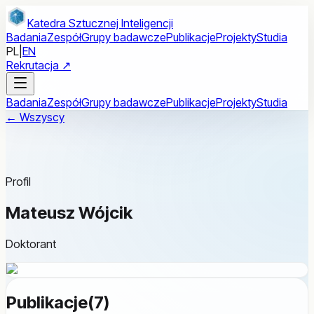
Przejdź do treści głównej
Katedra Sztucznej Inteligencji
Badania
Zespół
Grupy badawcze
Publikacje
Projekty
Studia
PL
|
EN
Rekrutacja ↗
Badania
Zespół
Grupy badawcze
Publikacje
Projekty
Studia
← Wszyscy
Profil
Mateusz Wójcik
Doktorant
Publikacje
(
7
)