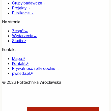
Grupy badawcze
→
Projekty
→
Publikacje
→
Na stronie
Zespół
→
Wydarzenia
→
Studia
↗
Kontakt
Mapa
↗
Kontakt
↗
Prywatność i pliki cookie
→
pwr.edu.pl
↗
© 2026 Politechnika Wrocławska