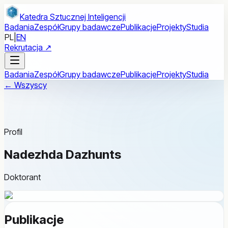
Przejdź do treści głównej
Katedra Sztucznej Inteligencji
Badania
Zespół
Grupy badawcze
Publikacje
Projekty
Studia
PL
|
EN
Rekrutacja ↗
Badania
Zespół
Grupy badawcze
Publikacje
Projekty
Studia
← Wszyscy
Profil
Nadezhda Dazhunts
Doktorant
Publikacje