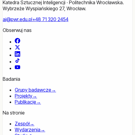
Katedra Sztucznej Inteligencji · Politechnika Wrocławska.
Wybrzeże Wyspiańskiego 27, Wrocław.
ai@pwr.edu.pl
+48 71 320 2454
Obserwuj nas
Facebook
X
LinkedIn
TikTok
YouTube
Badania
Grupy badawcze
→
Projekty
→
Publikacje
→
Na stronie
Zespół
→
Wydarzenia
→