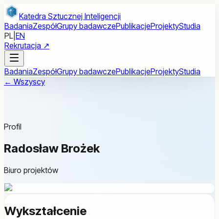
Przejdź do treści głównej
Katedra Sztucznej Inteligencji
Badania
Zespół
Grupy badawcze
Publikacje
Projekty
Studia
PL
|
EN
Rekrutacja ↗
Badania
Zespół
Grupy badawcze
Publikacje
Projekty
Studia
← Wszyscy
Profil
Radosław Brożek
Biuro projektów
Wykształcenie