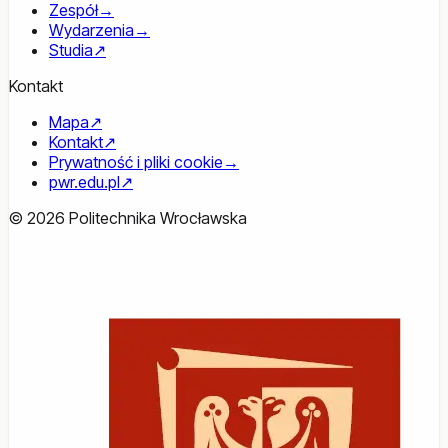
Zespół
→
Wydarzenia
→
Studia
↗
Kontakt
Mapa
↗
Kontakt
↗
Prywatność i pliki cookie
→
pwr.edu.pl
↗
© 2026 Politechnika Wrocławska