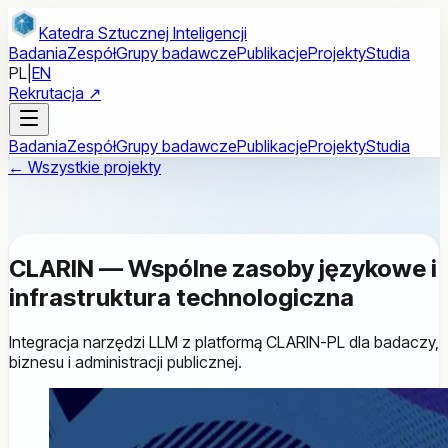
Przejdź do treści głównej
Katedra Sztucznej Inteligencji
Badania
Zespół
Grupy badawcze
Publikacje
Projekty
Studia
PL
|
EN
Rekrutacja ↗
Badania
Zespół
Grupy badawcze
Publikacje
Projekty
Studia
← Wszystkie projekty
CLARIN — Wspólne zasoby językowe i
infrastruktura technologiczna
Integracja narzędzi LLM z platformą CLARIN-PL dla badaczy,
biznesu i administracji publicznej.