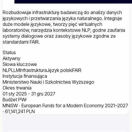
Rozbudowuje infrastrukturę badawczą do analizy danych
językowych i przetwarzania języka naturalnego. Integruje
duże modele językowe, tworzy pięć wirtualnych
laboratoriów, narzędzia kontekstowe NLP, godne zaufania
systemy dialogowe oraz zasoby językowe zgodne ze
standardami FAIR.
Status
Aktywny
Słowa kluczowe
NLP
LLM
Infrastruktura
Język polski
FAIR
Instytucja finansująca
Ministerstwo Nauki i Szkolnictwa Wyższego
Okres trwania
01 sty 2025 - 31 gru 2027
Budżet PWr
MNiSW · European Funds for a Modern Economy 2021–2027
· 61,141,241 PLN