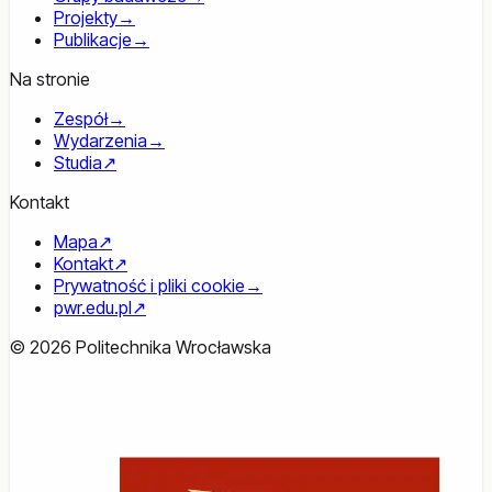
Projekty
→
Publikacje
→
Na stronie
Zespół
→
Wydarzenia
→
Studia
↗
Kontakt
Mapa
↗
Kontakt
↗
Prywatność i pliki cookie
→
pwr.edu.pl
↗
© 2026 Politechnika Wrocławska