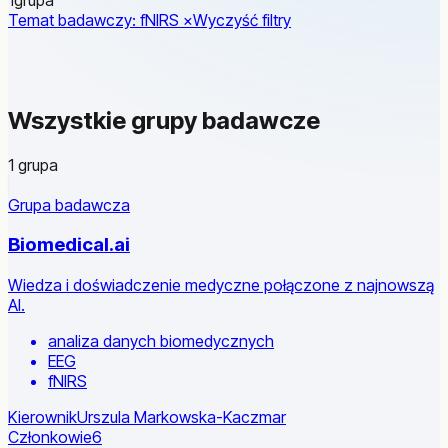
Temat badawczy: fNIRS ×
Wyczyść filtry
Wszystkie grupy badawcze
1 grupa
Grupa badawcza
Biomedical.ai
Wiedza i doświadczenie medyczne połączone z najnowszą
AI.
analiza danych biomedycznych
EEG
fNIRS
Kierownik
Urszula Markowska-Kaczmar
Członkowie
6