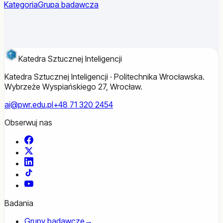
Kategoria
Grupa badawcza
Katedra Sztucznej Inteligencji
Katedra Sztucznej Inteligencji · Politechnika Wrocławska.
Wybrzeże Wyspiańskiego 27, Wrocław.
ai@pwr.edu.pl
+48 71 320 2454
Obserwuj nas
Facebook
X
LinkedIn
TikTok
YouTube
Badania
Grupy badawcze
→