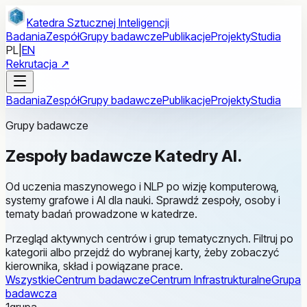
Przejdź do treści głównej
Katedra Sztucznej Inteligencji
Badania
Zespół
Grupy badawcze
Publikacje
Projekty
Studia
PL
|
EN
Rekrutacja ↗
Badania
Zespół
Grupy badawcze
Publikacje
Projekty
Studia
Grupy badawcze
Zespoły badawcze
Katedry AI
.
Od uczenia maszynowego i NLP po wizję komputerową,
systemy grafowe i AI dla nauki. Sprawdź zespoły, osoby i
tematy badań prowadzone w katedrze.
Przegląd aktywnych centrów i grup tematycznych. Filtruj po
kategorii albo przejdź do wybranej karty, żeby zobaczyć
kierownika, skład i powiązane prace.
Wszystkie
Centrum badawcze
Centrum Infrastrukturalne
Grupa
badawcza
1
grupa