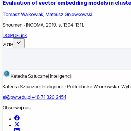
Evaluation of vector embedding models in clust
Tomasz Walkowiak
,
Mateusz Gniewkowski
Shoumen : INCOMA, 2019. s. 1304-1311.
DOI
PDF
Link
2019
Katedra Sztucznej Inteligencji
Katedra Sztucznej Inteligencji · Politechnika Wrocławska. W
ai@pwr.edu.pl
+48 71 320 2454
Obserwuj nas
Facebook
X
LinkedIn