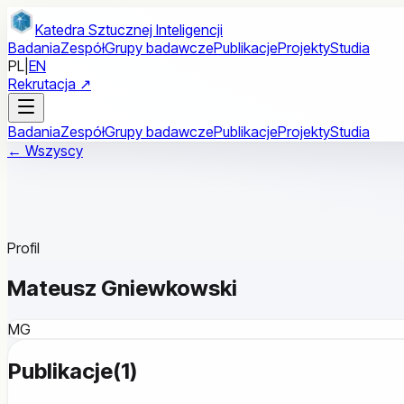
Przejdź do treści głównej
Katedra Sztucznej Inteligencji
Badania
Zespół
Grupy badawcze
Publikacje
Projekty
Studia
PL
|
EN
Rekrutacja ↗
Badania
Zespół
Grupy badawcze
Publikacje
Projekty
Studia
← Wszyscy
Profil
Mateusz Gniewkowski
MG
Publikacje
(
1
)