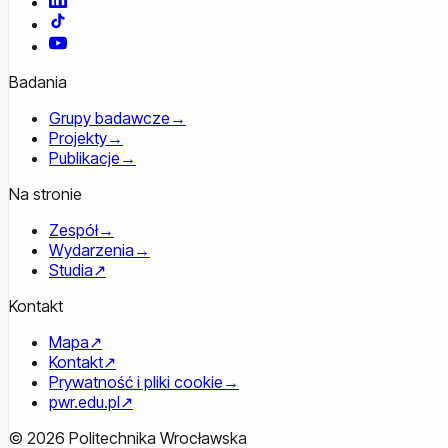
TikTok
YouTube
Badania
Grupy badawcze
→
Projekty
→
Publikacje
→
Na stronie
Zespół
→
Wydarzenia
→
Studia
↗
Kontakt
Mapa
↗
Kontakt
↗
Prywatność i pliki cookie
→
pwr.edu.pl
↗
© 2026 Politechnika Wrocławska