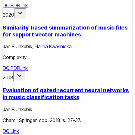
DOI
PDF
Link
2020
Similarity-based summarization of music files
for support vector machines
Jan F. Jakubik
,
Halina Kwaśnicka
Complexity
DOI
PDF
Link
2018
Evaluation of gated recurrent neural networks
in music classification tasks
Jan F. Jakubik
Cham : Springer, cop. 2018. s. 27-37.
DOI
Link