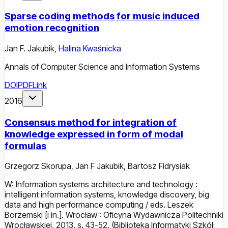
Sparse coding methods for music induced
emotion recognition
Jan F. Jakubik
,
Halina Kwaśnicka
Annals of Computer Science and Information Systems
DOI
PDF
Link
2016
Consensus method for integration of
knowledge expressed in form of modal
formulas
Grzegorz Skorupa
,
Jan F Jakubik
,
Bartosz Fidrysiak
W: Information systems architecture and technology :
intelligent information systems, knowledge discovery, big
data and high performance computing / eds. Leszek
Borzemski [i in.]. Wrocław : Oficyna Wydawnicza Politechniki
Wrocławskiej, 2013. s. 43-52. (Biblioteka Informatyki Szkół