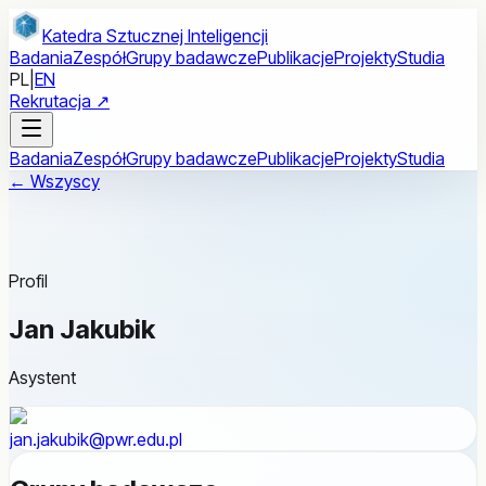
Przejdź do treści głównej
Katedra Sztucznej Inteligencji
Badania
Zespół
Grupy badawcze
Publikacje
Projekty
Studia
PL
|
EN
Rekrutacja ↗
Badania
Zespół
Grupy badawcze
Publikacje
Projekty
Studia
← Wszyscy
Profil
Jan Jakubik
Asystent
jan.jakubik@pwr.edu.pl