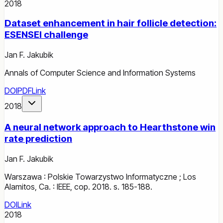
2018
Dataset enhancement in hair follicle detection:
ESENSEI challenge
Jan F. Jakubik
Annals of Computer Science and Information Systems
DOI
PDF
Link
2018
A neural network approach to Hearthstone win
rate prediction
Jan F. Jakubik
Warszawa : Polskie Towarzystwo Informatyczne ; Los
Alamitos, Ca. : IEEE, cop. 2018. s. 185-188.
DOI
Link
2018