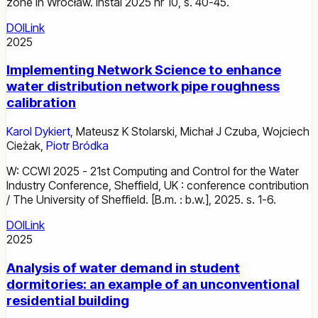
zone in Wrocław. Instal 2025 nr 10, s. 40-45.
DOI
Link
2025
Implementing Network Science to enhance
water distribution network pipe roughness
calibration
Karol Dykiert
,
Mateusz K Stolarski
,
Michał J Czuba
,
Wojciech
Cieżak
,
Piotr Bródka
W: CCWI 2025 - 21st Computing and Control for the Water
Industry Conference, Sheffield, UK : conference contribution
/ The University of Sheffield. [B.m. : b.w.], 2025. s. 1-6.
DOI
Link
2025
Analysis of water demand in student
dormitories: an example of an unconventional
residential building