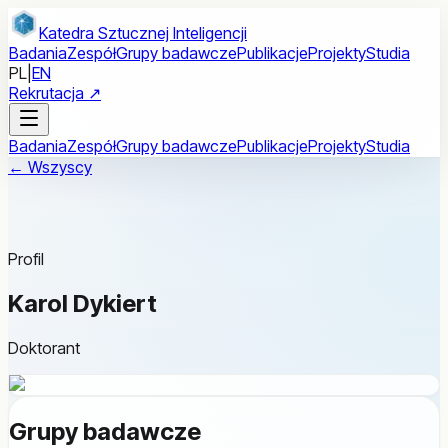
Przejdź do treści głównej
Katedra Sztucznej Inteligencji
Badania
Zespół
Grupy badawcze
Publikacje
Projekty
Studia
PL
|
EN
Rekrutacja ↗
Badania
Zespół
Grupy badawcze
Publikacje
Projekty
Studia
← Wszyscy
Profil
Karol Dykiert
Doktorant
Grupy badawcze