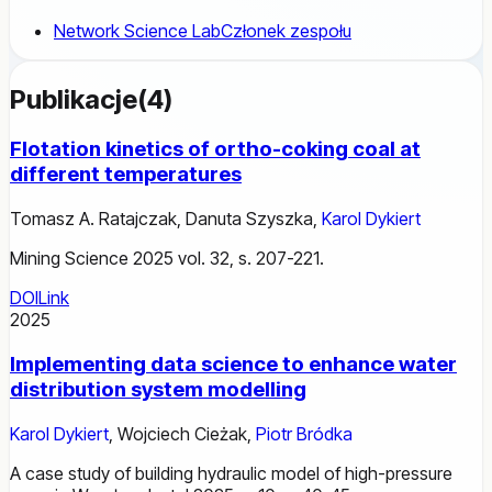
Network Science Lab
Członek zespołu
Publikacje
(
4
)
Flotation kinetics of ortho-coking coal at
different temperatures
Tomasz A. Ratajczak
,
Danuta Szyszka
,
Karol Dykiert
Mining Science 2025 vol. 32, s. 207-221.
DOI
Link
2025
Implementing data science to enhance water
distribution system modelling
Karol Dykiert
,
Wojciech Cieżak
,
Piotr Bródka
A case study of building hydraulic model of high-pressure