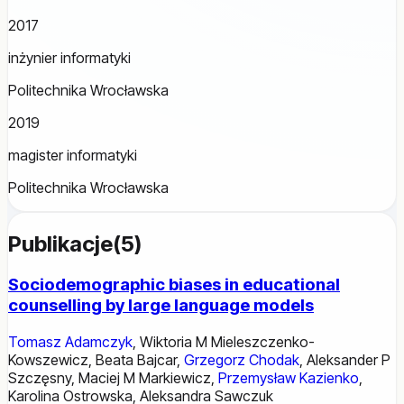
2017
inżynier informatyki
Politechnika Wrocławska
2019
magister informatyki
Politechnika Wrocławska
Publikacje
(
5
)
Sociodemographic biases in educational
counselling by large language models
Tomasz Adamczyk
,
Wiktoria M Mieleszczenko-
Kowszewicz
,
Beata Bajcar
,
Grzegorz Chodak
,
Aleksander P
Szczęsny
,
Maciej M Markiewicz
,
Przemysław Kazienko
,
Karolina Ostrowska
,
Aleksandra Sawczuk