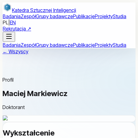
Przejdź do treści głównej
Katedra Sztucznej Inteligencji
Badania
Zespół
Grupy badawcze
Publikacje
Projekty
Studia
PL
|
EN
Rekrutacja ↗
Badania
Zespół
Grupy badawcze
Publikacje
Projekty
Studia
← Wszyscy
Profil
Maciej Markiewicz
Doktorant
Wykształcenie