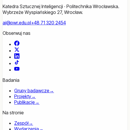
Katedra Sztucznej Inteligencji · Politechnika Wrocławska.
Wybrzeże Wyspiańskiego 27, Wrocław.
ai@pwr.edu.pl
+48 71 320 2454
Obserwuj nas
Facebook
X
LinkedIn
TikTok
YouTube
Badania
Grupy badawcze
→
Projekty
→
Publikacje
→
Na stronie
Zespół
→
Wydarzenia
→