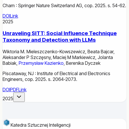
Cham : Springer Nature Switzerland AG, cop. 2025. s. 54-62.
DOI
Link
2025
Unraveling SITT: Social Influence Technique
Taxonomy and Detection with LLMs
Wiktoria M. Mieleszczenko-Kowszewicz
,
Beata Bajcar
,
Aleksander P Szczęsny
,
Maciej M Markiewicz
,
Jolanta
Babiak
,
Przemysław Kazienko
,
Berenika Dyczek
Piscataway, NJ : Institute of Electrical and Electronics
Engineers, cop. 2025. s. 2064-2073.
DOI
PDF
Link
2025
Katedra Sztucznej Inteligencji