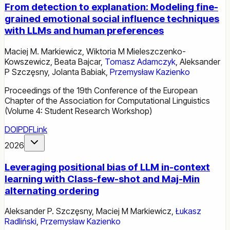
From detection to explanation: Modeling fine-
grained emotional social influence techniques
with LLMs and human preferences
Maciej M. Markiewicz
,
Wiktoria M Mieleszczenko-
Kowszewicz
,
Beata Bajcar
,
Tomasz Adamczyk
,
Aleksander
P Szczęsny
,
Jolanta Babiak
,
Przemysław Kazienko
Proceedings of the 19th Conference of the European
Chapter of the Association for Computational Linguistics
(Volume 4: Student Research Workshop)
DOI
PDF
Link
2026
Leveraging positional bias of LLM in-context
learning with Class-few-shot and Maj-Min
alternating ordering
Aleksander P. Szczęsny
,
Maciej M Markiewicz
,
Łukasz
Radliński
,
Przemysław Kazienko