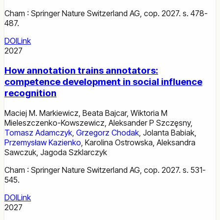
Cham : Springer Nature Switzerland AG, cop. 2027. s. 478-
487.
DOI
Link
2027
How annotation trains annotators:
competence development in social influence
recognition
Maciej M. Markiewicz
,
Beata Bajcar
,
Wiktoria M
Mieleszczenko-Kowszewicz
,
Aleksander P Szczęsny
,
Tomasz Adamczyk
,
Grzegorz Chodak
,
Jolanta Babiak
,
Przemysław Kazienko
,
Karolina Ostrowska
,
Aleksandra
Sawczuk
,
Jagoda Szklarczyk
Cham : Springer Nature Switzerland AG, cop. 2027. s. 531-
545.
DOI
Link
2027