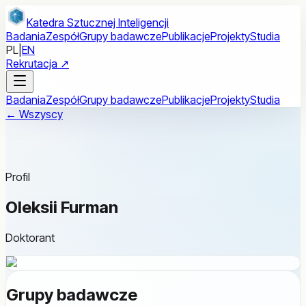
Przejdź do treści głównej
Katedra Sztucznej Inteligencji
Badania
Zespół
Grupy badawcze
Publikacje
Projekty
Studia
PL
|
EN
Rekrutacja ↗
Badania
Zespół
Grupy badawcze
Publikacje
Projekty
Studia
← Wszyscy
Profil
Oleksii Furman
Doktorant
Grupy badawcze