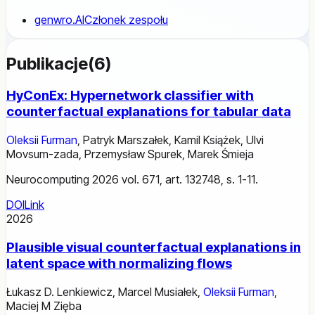
genwro.AI
Członek zespołu
Publikacje
(
6
)
HyConEx: Hypernetwork classifier with
counterfactual explanations for tabular data
Oleksii Furman
,
Patryk Marszałek
,
Kamil Książek
,
Ulvi
Movsum-zada
,
Przemysław Spurek
,
Marek Śmieja
Neurocomputing 2026 vol. 671, art. 132748, s. 1-11.
DOI
Link
2026
Plausible visual counterfactual explanations in
latent space with normalizing flows
Łukasz D. Lenkiewicz
,
Marcel Musiałek
,
Oleksii Furman
,
Maciej M Zięba