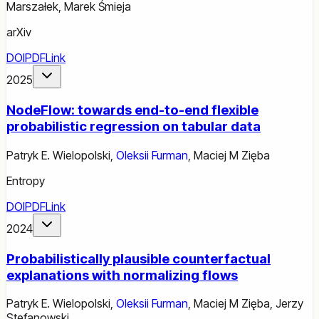
Marszałek
,
Marek Śmieja
arXiv
DOI
PDF
Link
2025
NodeFlow: towards end-to-end flexible
probabilistic regression on tabular data
Patryk E. Wielopolski
,
Oleksii Furman
,
Maciej M Zięba
Entropy
DOI
PDF
Link
2024
Probabilistically plausible counterfactual
explanations with normalizing flows
Patryk E. Wielopolski
,
Oleksii Furman
,
Maciej M Zięba
,
Jerzy
Stefanowski