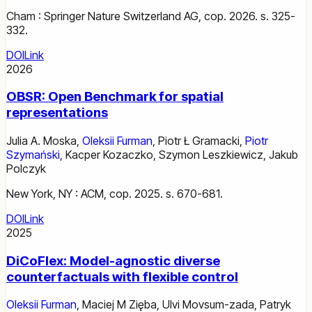
Cham : Springer Nature Switzerland AG, cop. 2026. s. 325-
332.
DOI
Link
2026
OBSR: Open Benchmark for spatial
representations
Julia A. Moska
,
Oleksii Furman
,
Piotr Ł Gramacki
,
Piotr
Szymański
,
Kacper Kozaczko
,
Szymon Leszkiewicz
,
Jakub
Polczyk
New York, NY : ACM, cop. 2025. s. 670-681.
DOI
Link
2025
DiCoFlex: Model-agnostic diverse
counterfactuals with flexible control
Oleksii Furman
,
Maciej M Zięba
,
Ulvi Movsum-zada
,
Patryk