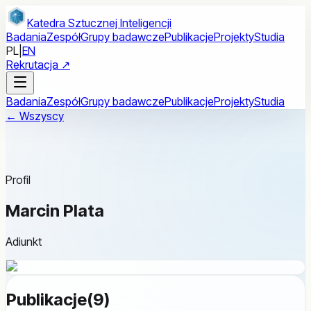
Przejdź do treści głównej
Katedra Sztucznej Inteligencji
Badania
Zespół
Grupy badawcze
Publikacje
Projekty
Studia
PL
|
EN
Rekrutacja ↗
Badania
Zespół
Grupy badawcze
Publikacje
Projekty
Studia
← Wszyscy
Profil
Marcin Plata
Adiunkt
Publikacje
(
9
)