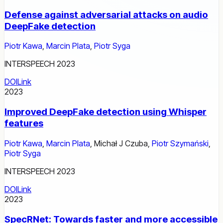
Defense against adversarial attacks on audio
DeepFake detection
Piotr Kawa
,
Marcin Plata
,
Piotr Syga
INTERSPEECH 2023
DOI
Link
2023
Improved DeepFake detection using Whisper
features
Piotr Kawa
,
Marcin Plata
,
Michał J Czuba
,
Piotr Szymański
,
Piotr Syga
INTERSPEECH 2023
DOI
Link
2023
SpecRNet: Towards faster and more accessible