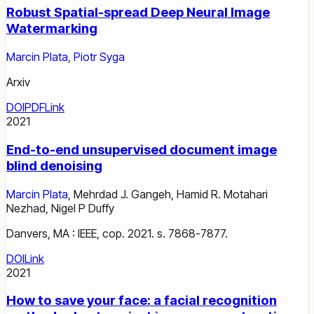
Robust Spatial-spread Deep Neural Image
Watermarking
Marcin Plata
,
Piotr Syga
Arxiv
DOI
PDF
Link
2021
End-to-end unsupervised document image
blind denoising
Marcin Plata
,
Mehrdad J. Gangeh
,
Hamid R. Motahari
Nezhad
,
Nigel P Duffy
Danvers, MA : IEEE, cop. 2021. s. 7868-7877.
DOI
Link
2021
How to save your face: a facial recognition