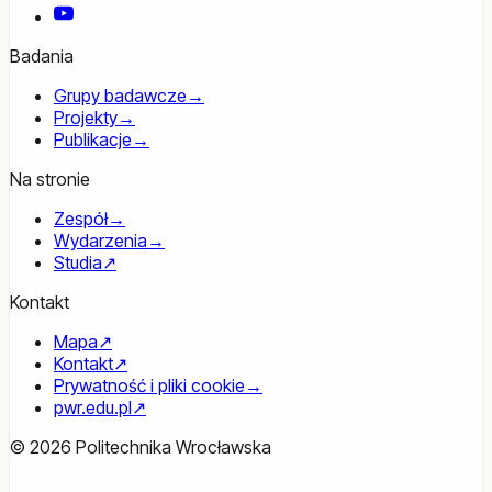
YouTube
Badania
Grupy badawcze
→
Projekty
→
Publikacje
→
Na stronie
Zespół
→
Wydarzenia
→
Studia
↗
Kontakt
Mapa
↗
Kontakt
↗
Prywatność i pliki cookie
→
pwr.edu.pl
↗
© 2026 Politechnika Wrocławska