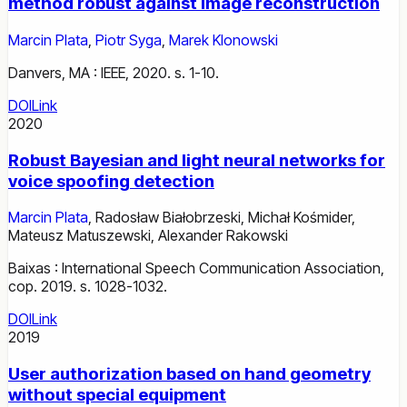
method robust against image reconstruction
Marcin Plata
,
Piotr Syga
,
Marek Klonowski
Danvers, MA : IEEE, 2020. s. 1-10.
DOI
Link
2020
Robust Bayesian and light neural networks for
voice spoofing detection
Marcin Plata
,
Radosław Białobrzeski
,
Michał Kośmider
,
Mateusz Matuszewski
,
Alexander Rakowski
Baixas : International Speech Communication Association,
cop. 2019. s. 1028-1032.
DOI
Link
2019
User authorization based on hand geometry
without special equipment