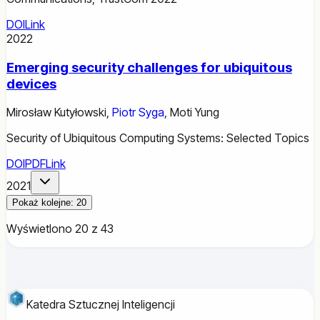
DOI
Link
2022
Emerging security challenges for ubiquitous
devices
Mirosław Kutyłowski
,
Piotr Syga
,
Moti Yung
Security of Ubiquitous Computing Systems: Selected Topics
DOI
PDF
Link
2021
Pokaż kolejne: 20
Wyświetlono 20 z 43
Katedra Sztucznej Inteligencji