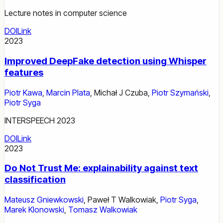
Lecture notes in computer science
DOI
Link
2023
Improved DeepFake detection using Whisper
features
Piotr Kawa
,
Marcin Plata
,
Michał J Czuba
,
Piotr Szymański
,
Piotr Syga
INTERSPEECH 2023
DOI
Link
2023
Do Not Trust Me: explainability against text
classification
Mateusz Gniewkowski
,
Paweł T Walkowiak
,
Piotr Syga
,
Marek Klonowski
,
Tomasz Walkowiak