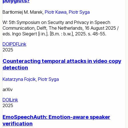
polyglots?
Bartłomiej M. Marek
,
Piotr Kawa
,
Piotr Syga
W: 5th Symposium on Security and Privacy in Speech
Communication, Delft, The Netherlands, 16 August 2025 /
eds. Ingo Siegert [i in.]. [B.m. : b.w.], 2025. s. 48-55.
DOI
PDF
Link
2025
Counteracting temporal attacks in video copy
detection
Katarzyna Fojcik
,
Piotr Syga
arXiv
DOI
Link
2025
EmoSpeechAuth: Emotion-aware speaker
verification