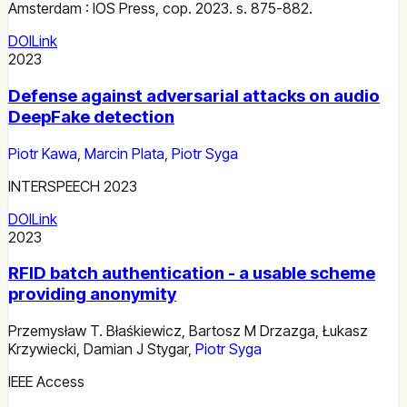
Amsterdam : IOS Press, cop. 2023. s. 875-882.
DOI
Link
2023
Defense against adversarial attacks on audio
DeepFake detection
Piotr Kawa
,
Marcin Plata
,
Piotr Syga
INTERSPEECH 2023
DOI
Link
2023
RFID batch authentication - a usable scheme
providing anonymity
Przemysław T. Błaśkiewicz
,
Bartosz M Drzazga
,
Łukasz
Krzywiecki
,
Damian J Stygar
,
Piotr Syga
IEEE Access