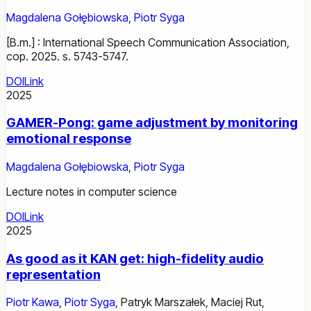
Magdalena Gołębiowska
,
Piotr Syga
[B.m.] : International Speech Communication Association,
cop. 2025. s. 5743-5747.
DOI
Link
2025
GAMER-Pong: game adjustment by monitoring
emotional response
Magdalena Gołębiowska
,
Piotr Syga
Lecture notes in computer science
DOI
Link
2025
As good as it KAN get: high-fidelity audio
representation
Piotr Kawa
,
Piotr Syga
,
Patryk Marszałek
,
Maciej Rut
,