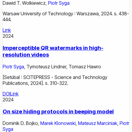
Dawid T. Wolkiewicz
,
Piotr Syga
Warsaw University of Technology : Warszawa, 2024. s. 438-
444.
Link
2024
Imperceptible QR watermarks in high-
resolution videos
Piotr Syga
,
Tymoteusz Lindner
,
Tomasz Hawro
[Setúbal : SCITEPRESS - Science and Technology
Publications, 2024]. s. 310-322.
DOI
Link
2024
On size hiding protocols in beeping model
Dominik D. Bojko
,
Marek Klonowski
,
Mateusz Marciniak
,
Piotr
Syga