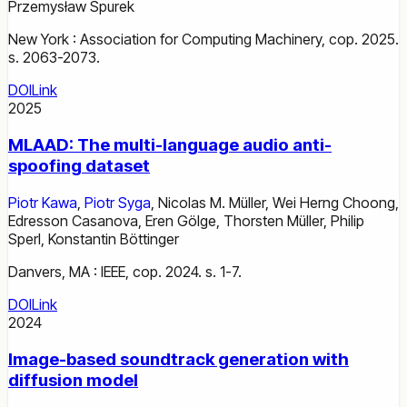
Przemysław Spurek
New York : Association for Computing Machinery, cop. 2025.
s. 2063-2073.
DOI
Link
2025
MLAAD: The multi-language audio anti-
spoofing dataset
Piotr Kawa
,
Piotr Syga
,
Nicolas M. Müller
,
Wei Herng Choong
,
Edresson Casanova
,
Eren Gölge
,
Thorsten Müller
,
Philip
Sperl
,
Konstantin Böttinger
Danvers, MA : IEEE, cop. 2024. s. 1-7.
DOI
Link
2024
Image-based soundtrack generation with
diffusion model