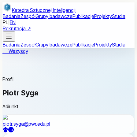
Przejdź do treści głównej
Katedra Sztucznej Inteligencji
Badania
Zespół
Grupy badawcze
Publikacje
Projekty
Studia
PL
|
EN
Rekrutacja ↗
Badania
Zespół
Grupy badawcze
Publikacje
Projekty
Studia
← Wszyscy
Profil
Piotr Syga
Adiunkt
piotr.syga@pwr.edu.pl