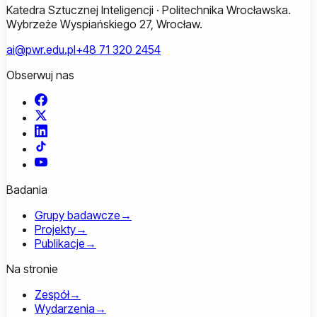
Katedra Sztucznej Inteligencji · Politechnika Wrocławska.
Wybrzeże Wyspiańskiego 27, Wrocław.
ai@pwr.edu.pl
+48 71 320 2454
Obserwuj nas
Facebook
X
LinkedIn
TikTok
YouTube
Badania
Grupy badawcze
→
Projekty
→
Publikacje
→
Na stronie
Zespół
→
Wydarzenia
→