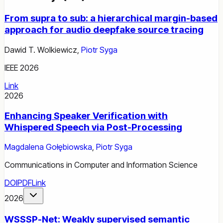
From supra to sub: a hierarchical margin-based
approach for audio deepfake source tracing
Dawid T. Wolkiewicz
,
Piotr Syga
IEEE 2026
Link
2026
Enhancing Speaker Verification with
Whispered Speech via Post-Processing
Magdalena Gołębiowska
,
Piotr Syga
Communications in Computer and Information Science
DOI
PDF
Link
2026
WSSSP-Net: Weakly supervised semantic