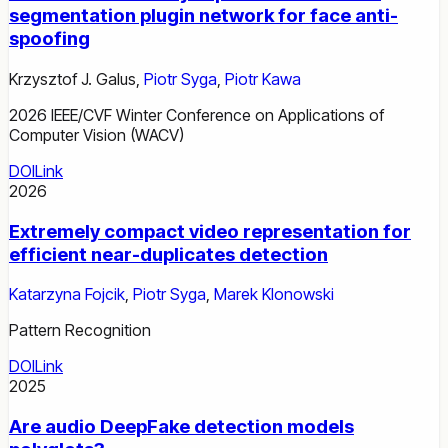
segmentation plugin network for face anti-
spoofing
Krzysztof J. Galus
,
Piotr Syga
,
Piotr Kawa
2026 IEEE/CVF Winter Conference on Applications of
Computer Vision (WACV)
DOI
Link
2026
Extremely compact video representation for
efficient near-duplicates detection
Katarzyna Fojcik
,
Piotr Syga
,
Marek Klonowski
Pattern Recognition
DOI
Link
2025
Are audio DeepFake detection models