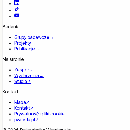
LinkedIn
TikTok
YouTube
Badania
Grupy badawcze
→
Projekty
→
Publikacje
→
Na stronie
Zespół
→
Wydarzenia
→
Studia
↗
Kontakt
Mapa
↗
Kontakt
↗
Prywatność i pliki cookie
→
pwr.edu.pl
↗