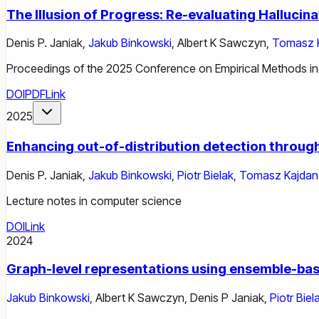
The Illusion of Progress: Re-evaluating Hallucin
Denis P. Janiak
,
Jakub Binkowski
,
Albert K Sawczyn
,
Tomasz 
Proceedings of the 2025 Conference on Empirical Methods in
DOI
PDF
Link
2025
Enhancing out-of-distribution detection through
Denis P. Janiak
,
Jakub Binkowski
,
Piotr Bielak
,
Tomasz Kajdan
Lecture notes in computer science
DOI
Link
2024
Graph-level representations using ensemble-ba
Jakub Binkowski
,
Albert K Sawczyn
,
Denis P Janiak
,
Piotr Biel