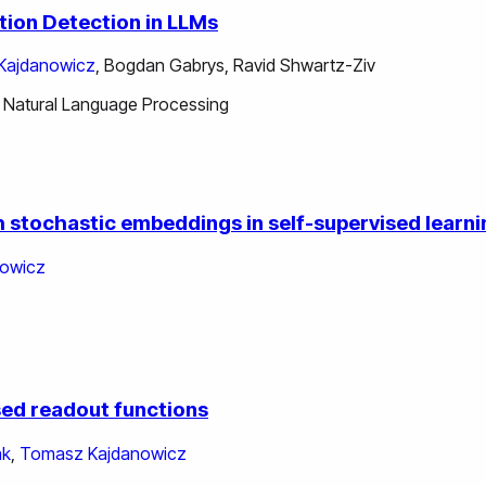
ation Detection in LLMs
Kajdanowicz
,
Bogdan Gabrys
,
Ravid Shwartz-Ziv
 Natural Language Processing
 stochastic embeddings in self-supervised learni
owicz
sed readout functions
ak
,
Tomasz Kajdanowicz