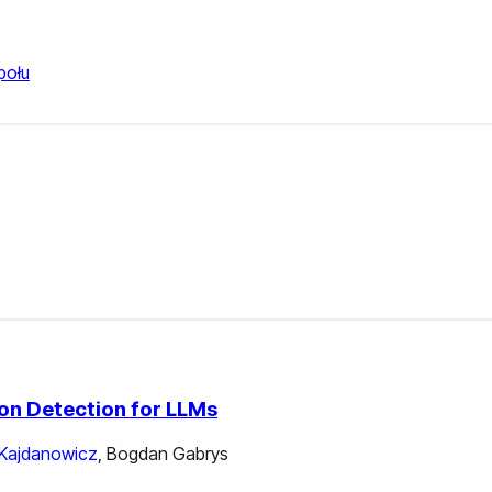
połu
ion Detection for LLMs
Kajdanowicz
,
Bogdan Gabrys