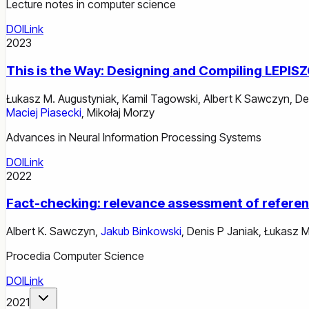
Lecture notes in computer science
DOI
Link
2023
This is the Way: Designing and Compiling LEPIS
Łukasz M. Augustyniak
,
Kamil Tagowski
,
Albert K Sawczyn
,
De
Maciej Piasecki
,
Mikołaj Morzy
Advances in Neural Information Processing Systems
DOI
Link
2022
Fact-checking: relevance assessment of referenc
Albert K. Sawczyn
,
Jakub Binkowski
,
Denis P Janiak
,
Łukasz M
Procedia Computer Science
DOI
Link
2021