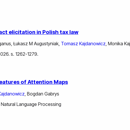
t elicitation in Polish tax law
rganus
,
Łukasz M Augustyniak
,
Tomasz Kajdanowicz
,
Monika Ka
 2026. s. 1262-1279.
Features of Attention Maps
ajdanowicz
,
Bogdan Gabrys
 Natural Language Processing