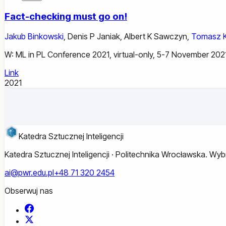
Fact-checking must go on!
Jakub Binkowski
,
Denis P Janiak
,
Albert K Sawczyn
,
Tomasz K
W: ML in PL Conference 2021, virtual-only, 5-7 November 2021. [
Link
2021
Katedra Sztucznej Inteligencji
Katedra Sztucznej Inteligencji · Politechnika Wrocławska. W
ai@pwr.edu.pl
+48 71 320 2454
Obserwuj nas
Facebook
X