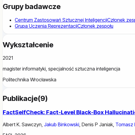
Grupy badawcze
Centrum Zastosowań Sztucznej Inteligencji
Członek zes
Grupa Uczenia Reprezentacji
Członek zespołu
Wykształcenie
2021
magister informatyki, specjalność sztuczna inteligencja
Politechnika Wrocławska
Publikacje
(
9
)
FactSelfCheck: Fact-Level Black-Box Hallucinat
Albert K. Sawczyn
,
Jakub Binkowski
,
Denis P Janiak
,
Tomasz 