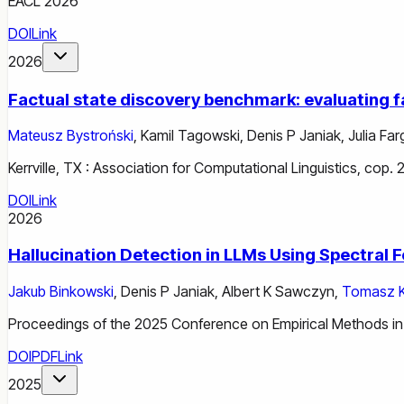
EACL 2026
DOI
Link
2026
Factual state discovery benchmark: evaluating fac
Mateusz Bystroński
,
Kamil Tagowski
,
Denis P Janiak
,
Julia Fa
Kerrville, TX : Association for Computational Linguistics, cop.
DOI
Link
2026
Hallucination Detection in LLMs Using Spectral 
Jakub Binkowski
,
Denis P Janiak
,
Albert K Sawczyn
,
Tomasz K
Proceedings of the 2025 Conference on Empirical Methods in
DOI
PDF
Link
2025