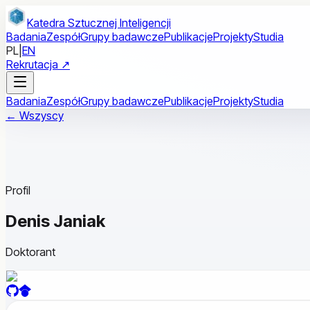
Przejdź do treści głównej
Katedra Sztucznej Inteligencji
Badania
Zespół
Grupy badawcze
Publikacje
Projekty
Studia
PL
|
EN
Rekrutacja ↗
Badania
Zespół
Grupy badawcze
Publikacje
Projekty
Studia
← Wszyscy
Profil
Denis Janiak
Doktorant