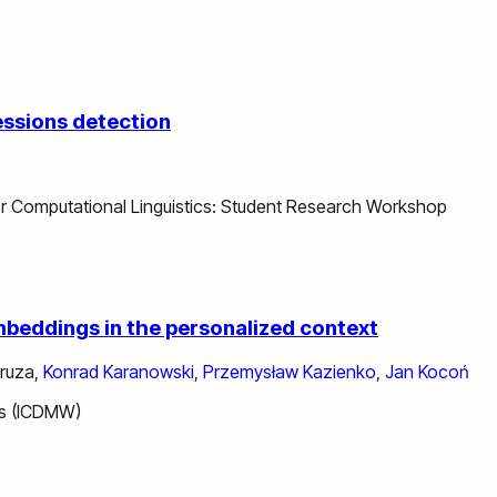
essions detection
or Computational Linguistics: Student Research Workshop
beddings in the personalized context
ruza
,
Konrad Karanowski
,
Przemysław Kazienko
,
Jan Kocoń
ps (ICDMW)