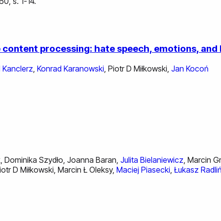
0, s. 1-14.
 content processing: hate speech, emotions, and
l Kanclerz
,
Konrad Karanowski
,
Piotr D Miłkowski
,
Jan Kocoń
k
,
Dominika Szydło
,
Joanna Baran
,
Julita Bielaniewicz
,
Marcin G
iotr D Miłkowski
,
Marcin Ł Oleksy
,
Maciej Piasecki
,
Łukasz Radliń