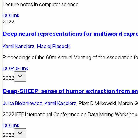
Lecture notes in computer science
DOI
Link
2022
Deep neural representations for multiword expr
Kamil Kanclerz
,
Maciej Piasecki
Proceedings of the 60th Annual Meeting of the Association f
DOI
PDF
Link
2022
Deep-SHEEP: sense of humor extraction from em
Julita Bielaniewicz
,
Kamil Kanclerz
,
Piotr D Miłkowski
,
Marcin G
2022 IEEE International Conference on Data Mining Worksho
DOI
Link
2022