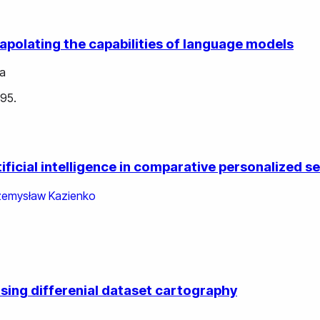
apolating the capabilities of language models
va
-95.
ificial intelligence in comparative personalized s
zemysław Kazienko
sing differenial dataset cartography