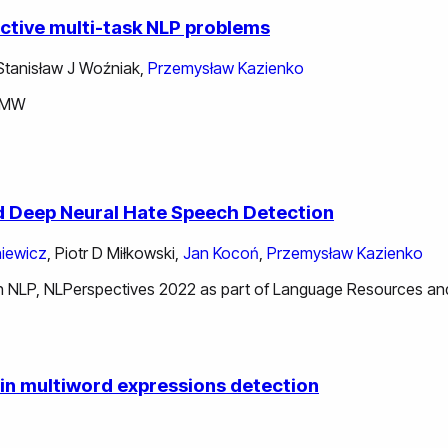
ctive multi-task NLP problems
Stanisław J Woźniak
,
Przemysław Kazienko
CDMW
ed Deep Neural Hate Speech Detection
niewicz
,
Piotr D Miłkowski
,
Jan Kocoń
,
Przemysław Kazienko
in NLP, NLPerspectives 2022 as part of Language Resources a
in multiword expressions detection