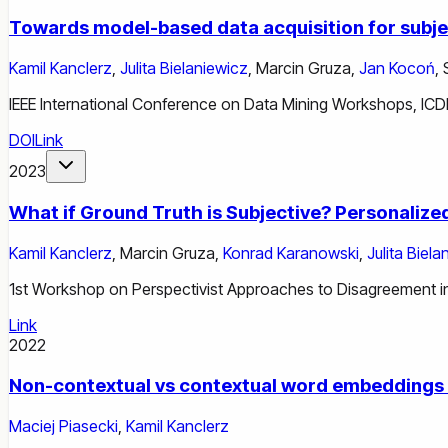
Towards model-based data acquisition for subje
Kamil Kanclerz
,
Julita Bielaniewicz
,
Marcin Gruza
,
Jan Kocoń
,
IEEE International Conference on Data Mining Workshops, I
DOI
Link
2023
What if Ground Truth is Subjective? Personaliz
Kamil Kanclerz
,
Marcin Gruza
,
Konrad Karanowski
,
Julita Biela
1st Workshop on Perspectivist Approaches to Disagreement 
Link
2022
Non-contextual vs contextual word embeddings 
Maciej Piasecki
,
Kamil Kanclerz