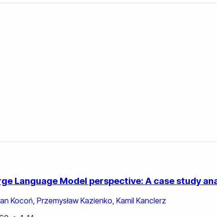
rge Language Model perspective: A case study ana
Jan Kocoń
,
Przemysław Kazienko
,
Kamil Kanclerz