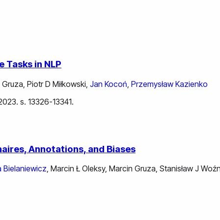
e Tasks in NLP
 Gruza
,
Piotr D Miłkowski
,
Jan Kocoń
,
Przemysław Kazienko
 2023. s. 13326-13341.
aires, Annotations, and Biases
ta Bielaniewicz
,
Marcin Ł Oleksy
,
Marcin Gruza
,
Stanisław J Woźn