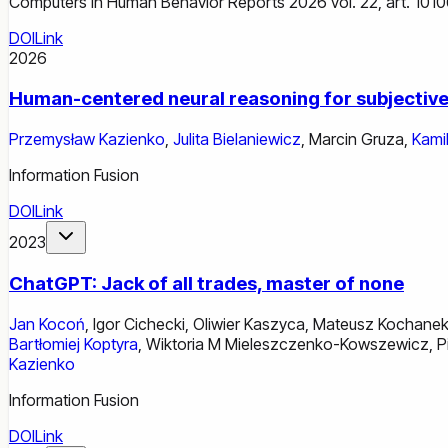
Computers in Human Behavior Reports 2026 vol. 22, art. 10106
DOI
Link
2026
Human-centered neural reasoning for subjective
Przemysław Kazienko
,
Julita Bielaniewicz
,
Marcin Gruza
,
Kami
Information Fusion
DOI
Link
2023
ChatGPT: Jack of all trades, master of none
Jan Kocoń
,
Igor Cichecki
,
Oliwier Kaszyca
,
Mateusz Kochane
Bartłomiej Koptyra
,
Wiktoria M Mieleszczenko-Kowszewicz
,
P
Kazienko
Information Fusion
DOI
Link