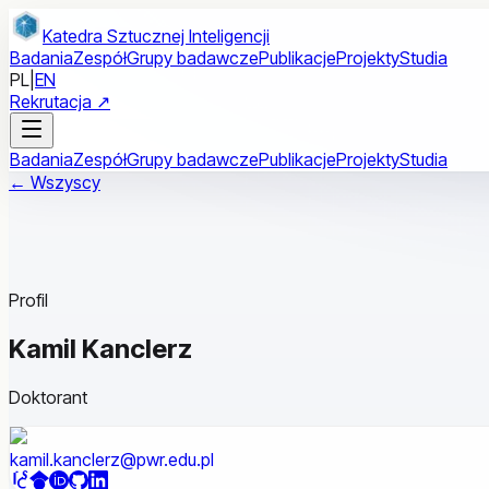
Przejdź do treści głównej
Katedra Sztucznej Inteligencji
Badania
Zespół
Grupy badawcze
Publikacje
Projekty
Studia
PL
|
EN
Rekrutacja ↗
Badania
Zespół
Grupy badawcze
Publikacje
Projekty
Studia
← Wszyscy
Profil
Kamil Kanclerz
Doktorant
kamil.kanclerz@pwr.edu.pl