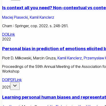
Is context all you need? Non-contextual vs cont
Maciej Piasecki
,
Kamil Kanclerz
Cham : Springer, cop. 2022. s. 248-261.
DOI
Link
2022
Personal bias in prediction of emotions elicited 
Piotr D. Miłkowski
,
Marcin Gruza
,
Kamil Kanclerz
,
Przemysław 
Proceedings of the 59th Annual Meeting of the Association fo
Workshop
DOI
PDF
Link
2021
Learning personal human biases and representati