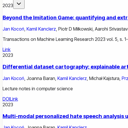
2023
Beyond the Imitation Game: quantifying and extr
Jan Kocoń
,
Kamil Kanclerz
,
Piotr D Miłkowski
,
Aarohi Srivasta
Transactions on Machine Learning Research 2023 vol. 5, s. 1
Link
2023
Differential dataset cartography: explainable art
Jan Kocoń
,
Joanna Baran
,
Kamil Kanclerz
,
Michał Kajstura
,
Pr
Lecture notes in computer science
DOI
Link
2023
Multi-modal personalized hate speech analysis u
Jan Kocoń
,
Joanna Baran
,
Kamil Kanclerz