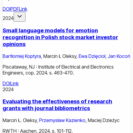
DOI
PDF
Link
2024
Small language models for emotion
recognition in Polish stock market investor
opinions
Bartłomiej Koptyra
,
Marcin Ł Oleksy
,
Ewa Dzięcioł
,
Jan Kocoń
Piscataway, NJ : Institute of Electrical and Electronics
Engineers, cop. 2024. s. 463-470.
DOI
Link
2024
Evaluating the effectiveness of research
grants with journal bibliometrics
Marcin Ł. Oleksy
,
Przemysław Kazienko
,
Maciej Dzieżyc
RWTH : Aachen, 2024. s. 101-112.