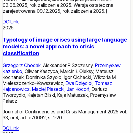
02.06.2025, rok zaliczenia 2025. Wersja ostateczna
zarejestrowana 09.12.2025, rok zaliczenia 2025.]
DOI
Link
2025
Typology of image crises using large language
models: a novel approach to crisis
classification
Grzegorz Chodak
,
Aleksander P Szczęsny
,
Przemysław
Kazienko
,
Oliwier Kaszyca
,
Marcin Ł Oleksy
,
Mateusz
Kochanek
,
Dominika Szydło
,
Igor Cichecki
,
Wiktoria M
Mieleszczenko-Kowszewicz
,
Ewa Dzięcioł
,
Tomasz
Kajdanowicz
,
Maciej Piasecki
,
Jan Kocoń
,
Dariusz
Tworzydło
,
Kajetan Bilski
,
Kaja Matuszak
,
Przemysław
Palacz
Journal of Contingencies and Crisis Management 2025 vol.
33, nr 4, art. e70092, s. 1-20.
DOI
Link