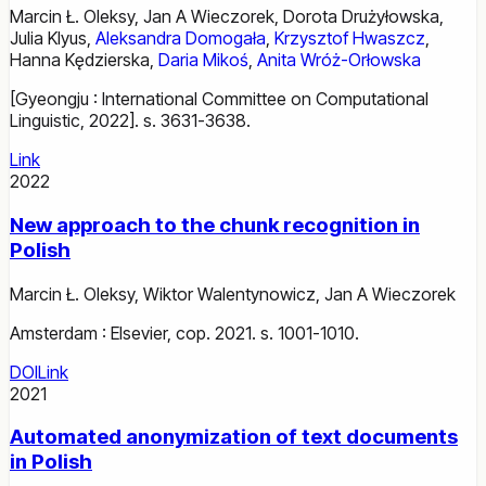
Marcin Ł. Oleksy
,
Jan A Wieczorek
,
Dorota Drużyłowska
,
Julia Klyus
,
Aleksandra Domogała
,
Krzysztof Hwaszcz
,
Hanna Kędzierska
,
Daria Mikoś
,
Anita Wróż-Orłowska
[Gyeongju : International Committee on Computational
Linguistic, 2022]. s. 3631-3638.
Link
2022
New approach to the chunk recognition in
Polish
Marcin Ł. Oleksy
,
Wiktor Walentynowicz
,
Jan A Wieczorek
Amsterdam : Elsevier, cop. 2021. s. 1001-1010.
DOI
Link
2021
Automated anonymization of text documents
in Polish