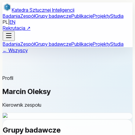
Przejdź do treści głównej
Katedra Sztucznej Inteligencji
Badania
Zespół
Grupy badawcze
Publikacje
Projekty
Studia
PL
|
EN
Rekrutacja ↗
Badania
Zespół
Grupy badawcze
Publikacje
Projekty
Studia
← Wszyscy
Profil
Marcin Oleksy
Kierownik zespołu
Grupy badawcze