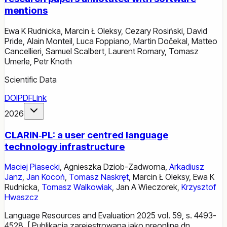
mentions
Ewa K Rudnicka
,
Marcin Ł Oleksy
,
Cezary Rosiński
,
David
Pride
,
Alain Monteil
,
Luca Foppiano
,
Martin Dočekal
,
Matteo
Cancellieri
,
Samuel Scalbert
,
Laurent Romary
,
Tomasz
Umerle
,
Petr Knoth
Scientific Data
DOI
PDF
Link
2026
CLARIN‑PL: a user centred language
technology infrastructure
Maciej Piasecki
,
Agnieszka Dziob-Zadworna
,
Arkadiusz
Janz
,
Jan Kocoń
,
Tomasz Naskręt
,
Marcin Ł Oleksy
,
Ewa K
Rudnicka
,
Tomasz Walkowiak
,
Jan A Wieczorek
,
Krzysztof
Hwaszcz
Language Resources and Evaluation 2025 vol. 59, s. 4493-
4528. [ Publikacja zarejestrowana jako preonline dn.