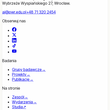
Wybrzeże Wyspiańskiego 27, Wrocław.
ai@pwr.edu.pl
+48 71 320 2454
Obserwuj nas
Facebook
X
LinkedIn
TikTok
YouTube
Badania
Grupy badawcze
→
Projekty
→
Publikacje
→
Na stronie
Zespół
→
Wydarzenia
→
Studia
↗