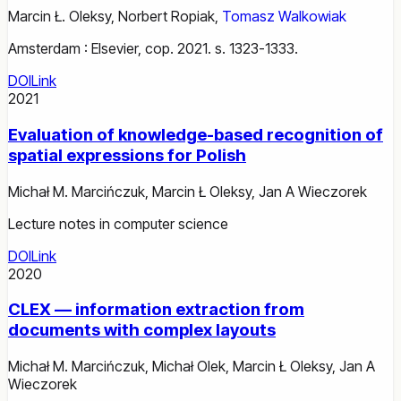
Marcin Ł. Oleksy
,
Norbert Ropiak
,
Tomasz Walkowiak
Amsterdam : Elsevier, cop. 2021. s. 1323-1333.
DOI
Link
2021
Evaluation of knowledge-based recognition of
spatial expressions for Polish
Michał M. Marcińczuk
,
Marcin Ł Oleksy
,
Jan A Wieczorek
Lecture notes in computer science
DOI
Link
2020
CLEX — information extraction from
documents with complex layouts
Michał M. Marcińczuk
,
Michał Olek
,
Marcin Ł Oleksy
,
Jan A
Wieczorek