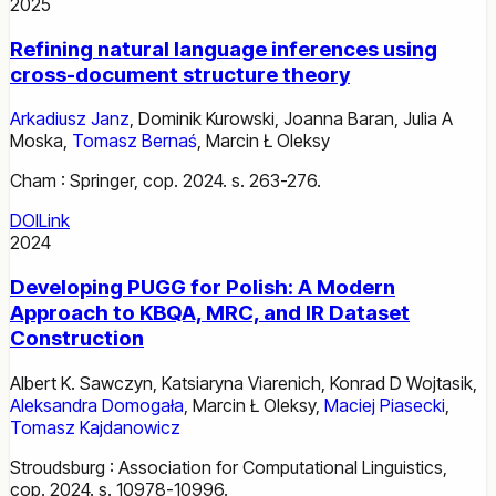
2025
Refining natural language inferences using
cross-document structure theory
Arkadiusz Janz
,
Dominik Kurowski
,
Joanna Baran
,
Julia A
Moska
,
Tomasz Bernaś
,
Marcin Ł Oleksy
Cham : Springer, cop. 2024. s. 263-276.
DOI
Link
2024
Developing PUGG for Polish: A Modern
Approach to KBQA, MRC, and IR Dataset
Construction
Albert K. Sawczyn
,
Katsiaryna Viarenich
,
Konrad D Wojtasik
,
Aleksandra Domogała
,
Marcin Ł Oleksy
,
Maciej Piasecki
,
Tomasz Kajdanowicz
Stroudsburg : Association for Computational Linguistics,
cop. 2024. s. 10978-10996.