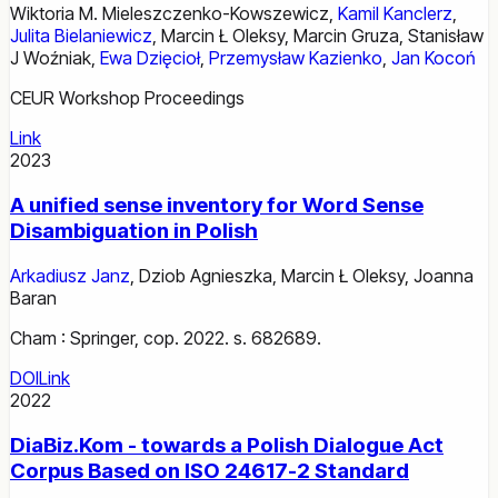
Wiktoria M. Mieleszczenko-Kowszewicz
,
Kamil Kanclerz
,
Julita Bielaniewicz
,
Marcin Ł Oleksy
,
Marcin Gruza
,
Stanisław
J Woźniak
,
Ewa Dzięcioł
,
Przemysław Kazienko
,
Jan Kocoń
CEUR Workshop Proceedings
Link
2023
A unified sense inventory for Word Sense
Disambiguation in Polish
Arkadiusz Janz
,
Dziob Agnieszka
,
Marcin Ł Oleksy
,
Joanna
Baran
Cham : Springer, cop. 2022. s. 682689.
DOI
Link
2022
DiaBiz.Kom - towards a Polish Dialogue Act
Corpus Based on ISO 24617-2 Standard