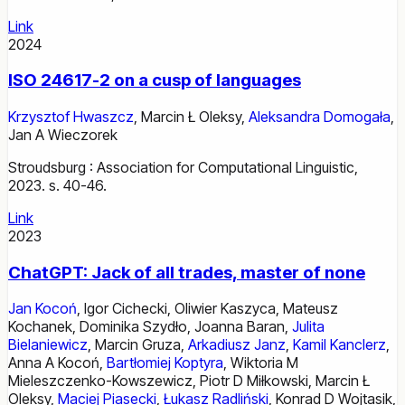
Link
2024
ISO 24617-2 on a cusp of languages
Krzysztof Hwaszcz
,
Marcin Ł Oleksy
,
Aleksandra Domogała
,
Jan A Wieczorek
Stroudsburg : Association for Computational Linguistic,
2023. s. 40-46.
Link
2023
ChatGPT: Jack of all trades, master of none
Jan Kocoń
,
Igor Cichecki
,
Oliwier Kaszyca
,
Mateusz
Kochanek
,
Dominika Szydło
,
Joanna Baran
,
Julita
Bielaniewicz
,
Marcin Gruza
,
Arkadiusz Janz
,
Kamil Kanclerz
,
Anna A Kocoń
,
Bartłomiej Koptyra
,
Wiktoria M
Mieleszczenko-Kowszewicz
,
Piotr D Miłkowski
,
Marcin Ł
Oleksy
,
Maciej Piasecki
,
Łukasz Radliński
,
Konrad D Wojtasik
,