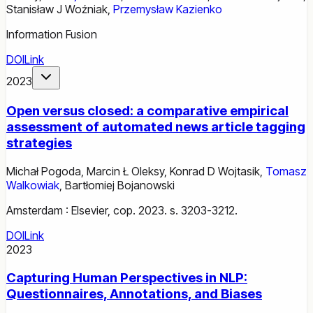
Stanisław J Woźniak
,
Przemysław Kazienko
Information Fusion
DOI
Link
2023
Open versus closed: a comparative empirical
assessment of automated news article tagging
strategies
Michał Pogoda
,
Marcin Ł Oleksy
,
Konrad D Wojtasik
,
Tomasz
Walkowiak
,
Bartłomiej Bojanowski
Amsterdam : Elsevier, cop. 2023. s. 3203-3212.
DOI
Link
2023
Capturing Human Perspectives in NLP:
Questionnaires, Annotations, and Biases